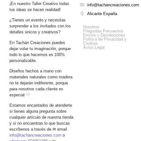
¡En nuestro Taller Creativo todas
info@tachancreaciones.com
tus ideas se hacen realidad!
Alicante España
¿Tienes un evento y necesitas
Get Help
sorprender a los invitados con los
Nosotros
Preguntas Frecuentes
detalles únicos y creativos?
Envíos y Devoluciones
Política de Privacidad y
En Tachán Creaciones puedes
Cookies
Aviso Legal
dejar volar tu imaginación, porque
todo lo que hacemos es 100%
personalizable.
Diseños hechos a mano con
materiales naturales como madera
no te dejarán indiferente, porque
para nosotros cada cliente es
especial
Estamos encantados de atenderte
si tienes alguna pregunta sobre
cualquier artículo de nuestra tienda
y si no encuentras lo que buscas
escríbenos a través de ✉ email
info@tachancreaciones.com
o