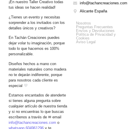
¡En nuestro Taller Creativo todas
info@tachancreaciones.com
tus ideas se hacen realidad!
Alicante España
¿Tienes un evento y necesitas
Get Help
sorprender a los invitados con los
Nosotros
Preguntas Frecuentes
detalles únicos y creativos?
Envíos y Devoluciones
Política de Privacidad y
En Tachán Creaciones puedes
Cookies
Aviso Legal
dejar volar tu imaginación, porque
todo lo que hacemos es 100%
personalizable.
Diseños hechos a mano con
materiales naturales como madera
no te dejarán indiferente, porque
para nosotros cada cliente es
especial
Estamos encantados de atenderte
si tienes alguna pregunta sobre
cualquier artículo de nuestra tienda
y si no encuentras lo que buscas
escríbenos a través de ✉ email
info@tachancreaciones.com
o
whatsapp 604961296
y te