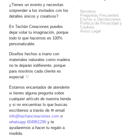
¿Tienes un evento y necesitas
Get Help
sorprender a los invitados con los
Nosotros
Preguntas Frecuentes
detalles únicos y creativos?
Envíos y Devoluciones
Política de Privacidad y
En Tachán Creaciones puedes
Cookies
Aviso Legal
dejar volar tu imaginación, porque
todo lo que hacemos es 100%
personalizable.
Diseños hechos a mano con
materiales naturales como madera
no te dejarán indiferente, porque
para nosotros cada cliente es
especial
Estamos encantados de atenderte
si tienes alguna pregunta sobre
cualquier artículo de nuestra tienda
y si no encuentras lo que buscas
escríbenos a través de ✉ email
info@tachancreaciones.com
o
whatsapp 604961296
y te
ayudaremos a hacer tu regalo a
medida.