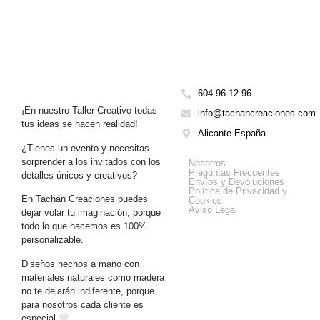
604 96 12 96
¡En nuestro Taller Creativo todas
info@tachancreaciones.com
tus ideas se hacen realidad!
Alicante España
¿Tienes un evento y necesitas
Get Help
sorprender a los invitados con los
Nosotros
Preguntas Frecuentes
detalles únicos y creativos?
Envíos y Devoluciones
Política de Privacidad y
En Tachán Creaciones puedes
Cookies
Aviso Legal
dejar volar tu imaginación, porque
todo lo que hacemos es 100%
personalizable.
Diseños hechos a mano con
materiales naturales como madera
no te dejarán indiferente, porque
para nosotros cada cliente es
especial