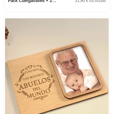
Pack Cuelgallaves + 2…
31,90
€
iva incluido