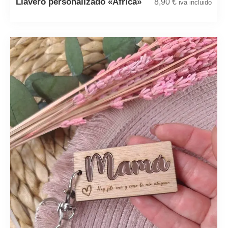
Llavero personalizado «África»
8,90
€
iva incluido