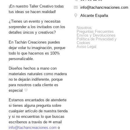
¡En nuestro Taller Creativo todas
info@tachancreaciones.com
tus ideas se hacen realidad!
Alicante España
¿Tienes un evento y necesitas
Get Help
sorprender a los invitados con los
Nosotros
Preguntas Frecuentes
detalles únicos y creativos?
Envíos y Devoluciones
Política de Privacidad y
En Tachán Creaciones puedes
Cookies
Aviso Legal
dejar volar tu imaginación, porque
todo lo que hacemos es 100%
personalizable.
Diseños hechos a mano con
materiales naturales como madera
no te dejarán indiferente, porque
para nosotros cada cliente es
especial
Estamos encantados de atenderte
si tienes alguna pregunta sobre
cualquier artículo de nuestra tienda
y si no encuentras lo que buscas
escríbenos a través de ✉ email
info@tachancreaciones.com
o