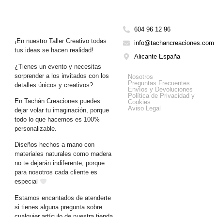
604 96 12 96
¡En nuestro Taller Creativo todas
info@tachancreaciones.com
tus ideas se hacen realidad!
Alicante España
¿Tienes un evento y necesitas
Get Help
sorprender a los invitados con los
Nosotros
Preguntas Frecuentes
detalles únicos y creativos?
Envíos y Devoluciones
Política de Privacidad y
En Tachán Creaciones puedes
Cookies
Aviso Legal
dejar volar tu imaginación, porque
todo lo que hacemos es 100%
personalizable.
Diseños hechos a mano con
materiales naturales como madera
no te dejarán indiferente, porque
para nosotros cada cliente es
especial
Estamos encantados de atenderte
si tienes alguna pregunta sobre
cualquier artículo de nuestra tienda