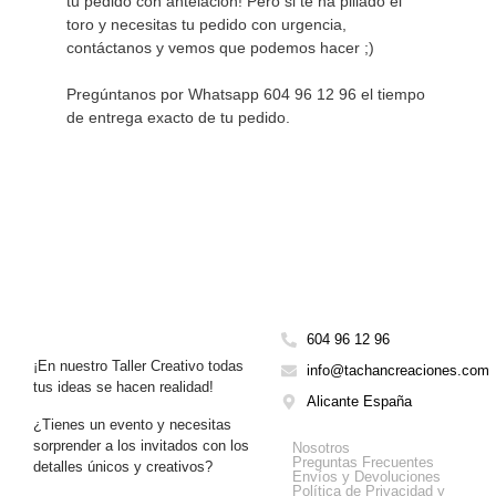
tu pedido con antelación! Pero si te ha pillado el 
toro y necesitas tu pedido con urgencia, 
contáctanos y vemos que podemos hacer ;)

Pregúntanos por Whatsapp 604 96 12 96 el tiempo 
de entrega exacto de tu pedido.
604 96 12 96
¡En nuestro Taller Creativo todas
info@tachancreaciones.com
tus ideas se hacen realidad!
Alicante España
¿Tienes un evento y necesitas
Get Help
sorprender a los invitados con los
Nosotros
Preguntas Frecuentes
detalles únicos y creativos?
Envíos y Devoluciones
Política de Privacidad y