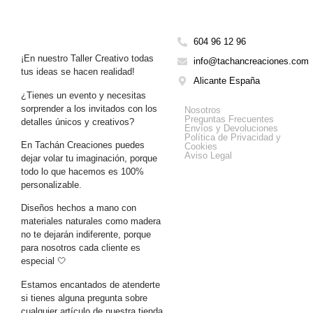
604 96 12 96
¡En nuestro Taller Creativo todas
info@tachancreaciones.com
tus ideas se hacen realidad!
Alicante España
¿Tienes un evento y necesitas
Get Help
sorprender a los invitados con los
Nosotros
Preguntas Frecuentes
detalles únicos y creativos?
Envíos y Devoluciones
Política de Privacidad y
En Tachán Creaciones puedes
Cookies
Aviso Legal
dejar volar tu imaginación, porque
todo lo que hacemos es 100%
personalizable.
Diseños hechos a mano con
materiales naturales como madera
no te dejarán indiferente, porque
para nosotros cada cliente es
especial 🤍
Estamos encantados de atenderte
si tienes alguna pregunta sobre
cualquier artículo de nuestra tienda