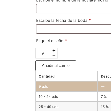
Escribe la fecha de la boda
*
Elige el diseño
*
Añadir al carrito
Cantidad
Descu
9
uds
—
10 - 24 uds
7 %
25 - 49 uds
15 %