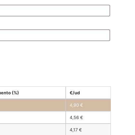
ento (%)
€/ud
4,90
€
4,56
€
4,17
€