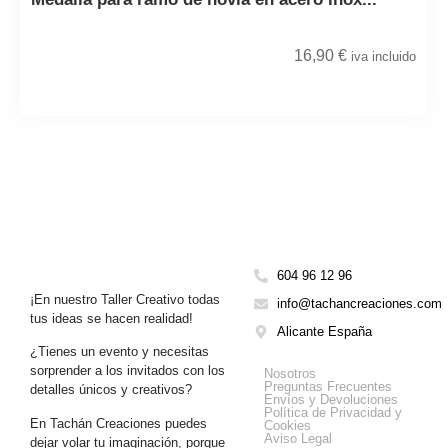
16,90
€
iva incluido
604 96 12 96
¡En nuestro Taller Creativo todas
info@tachancreaciones.com
tus ideas se hacen realidad!
Alicante España
¿Tienes un evento y necesitas
Get Help
sorprender a los invitados con los
Nosotros
Preguntas Frecuentes
detalles únicos y creativos?
Envíos y Devoluciones
Política de Privacidad y
En Tachán Creaciones puedes
Cookies
Aviso Legal
dejar volar tu imaginación, porque